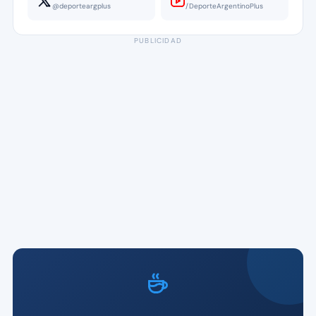
@deporteargplus
/DeporteArgentinoPlus
PUBLICIDAD