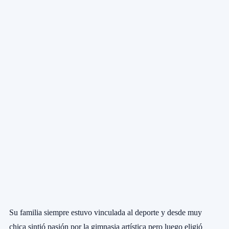
Su familia siempre estuvo vinculada al deporte y desde muy
chica sintió pasión por la gimnasia artística pero luego eligió